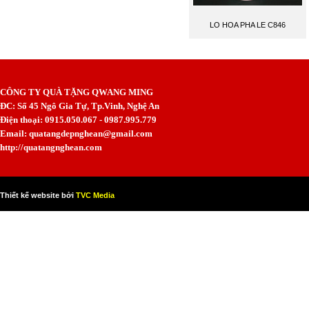
LO HOA PHA LE C846
CÔNG TY QUÀ TẶNG QWANG MING
ĐC: Số 45 Ngô Gia Tự, Tp.Vinh, Nghệ An
Điện thoại: 0915.050.067 - 0987.995.779
Email: quatangdepnghean@gmail.com
http://quatangnghean.com
Thiết kế website bởi
TVC Media