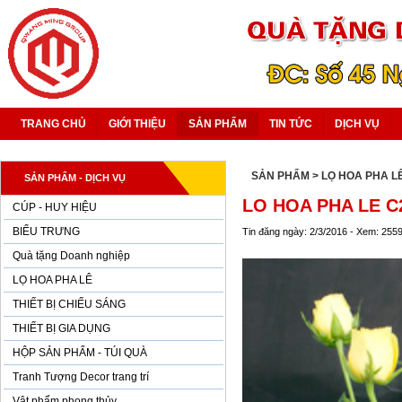
TRANG CHỦ
GIỚI THIỆU
SẢN PHẨM
TIN TỨC
DỊCH VỤ
SẢN PHẨM
> LỌ HOA PHA L
SẢN PHẨM - DỊCH VỤ
LO HOA PHA LE C
CÚP - HUY HIỆU
BIỂU TRƯNG
Tin đăng ngày: 2/3/2016 - Xem: 255
Quà tặng Doanh nghiệp
LỌ HOA PHA LÊ
THIẾT BỊ CHIẾU SÁNG
THIẾT BỊ GIA DỤNG
HỘP SẢN PHẨM - TÚI QUÀ
Tranh Tượng Decor trang trí
Vật phẩm phong thủy