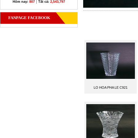
|
Hôm nay:
807
Tất cả:
2,543,797
FANPAGE FACEBOOK
LO HOA PHA LE C921