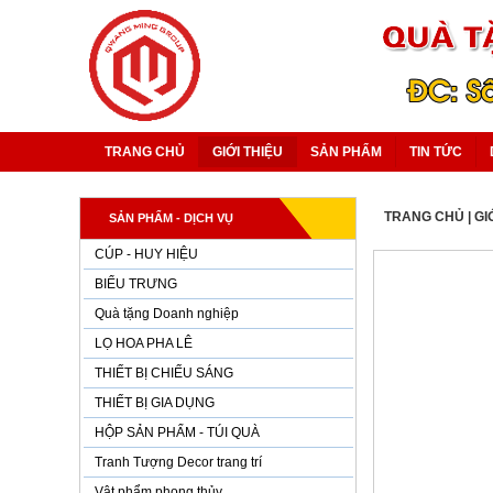
TRANG CHỦ
GIỚI THIỆU
SẢN PHẨM
TIN TỨC
TRANG CHỦ
|
GI
SẢN PHẨM - DỊCH VỤ
CÚP - HUY HIỆU
BIỂU TRƯNG
Quà tặng Doanh nghiệp
LỌ HOA PHA LÊ
THIẾT BỊ CHIẾU SÁNG
THIẾT BỊ GIA DỤNG
HỘP SẢN PHẨM - TÚI QUÀ
Tranh Tượng Decor trang trí
Vật phẩm phong thủy