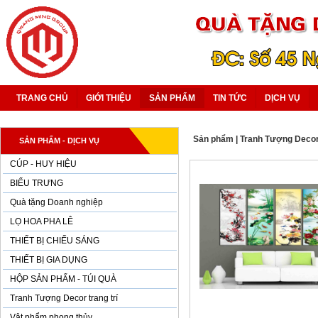
TRANG CHỦ
GIỚI THIỆU
SẢN PHẨM
TIN TỨC
DỊCH VỤ
Sản phẩm
|
Tranh Tượng Decor 
SẢN PHẨM - DỊCH VỤ
CÚP - HUY HIỆU
BIỂU TRƯNG
Quà tặng Doanh nghiệp
LỌ HOA PHA LÊ
THIẾT BỊ CHIẾU SÁNG
THIẾT BỊ GIA DỤNG
HỘP SẢN PHẨM - TÚI QUÀ
Tranh Tượng Decor trang trí
Vật phẩm phong thủy