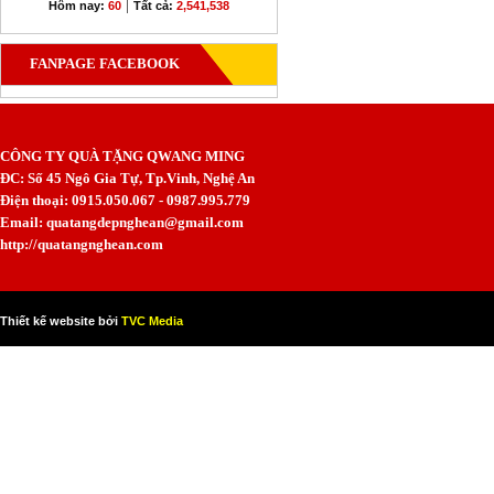
|
Hôm nay:
60
Tất cả:
2,541,538
FANPAGE FACEBOOK
CÔNG TY QUÀ TẶNG QWANG MING
ĐC: Số 45 Ngô Gia Tự, Tp.Vinh, Nghệ An
Điện thoại: 0915.050.067 - 0987.995.779
Email: quatangdepnghean@gmail.com
http://quatangnghean.com
Thiết kế website bởi
TVC Media