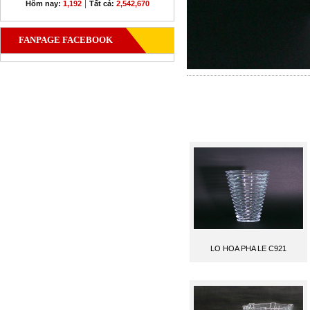
|
Hôm nay:
1,192
Tất cả:
2,542,670
FANPAGE FACEBOOK
LO HOA PHA LE C921