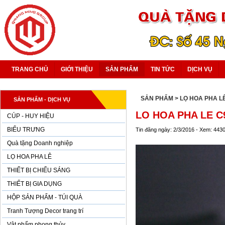
TRANG CHỦ
GIỚI THIỆU
SẢN PHẨM
TIN TỨC
DỊCH VỤ
SẢN PHẨM
> LỌ HOA PHA L
SẢN PHẨM - DỊCH VỤ
LO HOA PHA LE C
CÚP - HUY HIỆU
BIỂU TRƯNG
Tin đăng ngày: 2/3/2016 - Xem: 443
Quà tặng Doanh nghiệp
LỌ HOA PHA LÊ
THIẾT BỊ CHIẾU SÁNG
THIẾT BỊ GIA DỤNG
HỘP SẢN PHẨM - TÚI QUÀ
Tranh Tượng Decor trang trí
Vật phẩm phong thủy