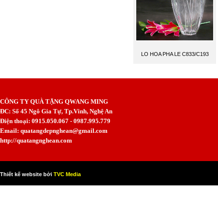
LO HOA PHA LE C833/C193
CÔNG TY QUÀ TẶNG QWANG MING
ĐC: Số 45 Ngô Gia Tự, Tp.Vinh, Nghệ An
Điện thoại: 0915.050.067 - 0987.995.779
Email: quatangdepnghean@gmail.com
http://quatangnghean.com
Thiết kế website bởi
TVC Media