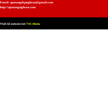
Email: quatangdepnghean@gmail.com
http://quatangnghean.com
Thiết kế website bởi
TVC Media