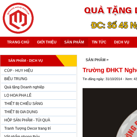
TRANG CHỦ
GIỚI THIỆU
SẢN PHẨM
TIN TỨC
DỊCH VỤ
SẢN PHẨM
>
SẢN PHẨM - DỊCH VỤ
Trường ĐHKT Ngh
CÚP - HUY HIỆU
BIỂU TRƯNG
Tin đăng ngày: 31/10/2014 - Xem: 4
Quà tặng Doanh nghiệp
LỌ HOA PHA LÊ
THIẾT BỊ CHIẾU SÁNG
THIẾT BỊ GIA DỤNG
HỘP SẢN PHẨM - TÚI QUÀ
Tranh Tượng Decor trang trí
Vật phẩm phong thủy