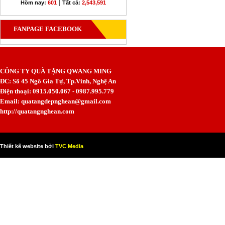
|
Hôm nay:
601
Tất cả:
2,543,591
FANPAGE FACEBOOK
CÔNG TY QUÀ TẶNG QWANG MING
ĐC: Số 45 Ngô Gia Tự, Tp.Vinh, Nghệ An
Điện thoại: 0915.050.067 - 0987.995.779
Email: quatangdepnghean@gmail.com
http://quatangnghean.com
Thiết kế website bởi
TVC Media