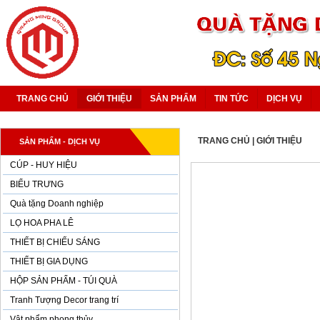
TRANG CHỦ
GIỚI THIỆU
SẢN PHẨM
TIN TỨC
DỊCH VỤ
TRANG CHỦ
|
GIỚI THIỆU
SẢN PHẨM - DỊCH VỤ
CÚP - HUY HIỆU
BIỂU TRƯNG
Quà tặng Doanh nghiệp
LỌ HOA PHA LÊ
THIẾT BỊ CHIẾU SÁNG
THIẾT BỊ GIA DỤNG
HỘP SẢN PHẨM - TÚI QUÀ
Tranh Tượng Decor trang trí
Vật phẩm phong thủy