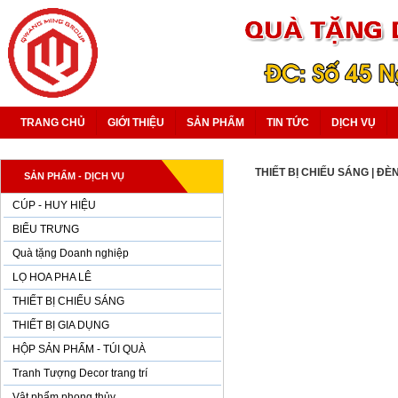
TRANG CHỦ
GIỚI THIỆU
SẢN PHẨM
TIN TỨC
DỊCH VỤ
THIẾT BỊ CHIẾU SÁNG
|
ĐÈN
SẢN PHẨM - DỊCH VỤ
CÚP - HUY HIỆU
BIỂU TRƯNG
Quà tặng Doanh nghiệp
LỌ HOA PHA LÊ
THIẾT BỊ CHIẾU SÁNG
THIẾT BỊ GIA DỤNG
HỘP SẢN PHẨM - TÚI QUÀ
Tranh Tượng Decor trang trí
Vật phẩm phong thủy