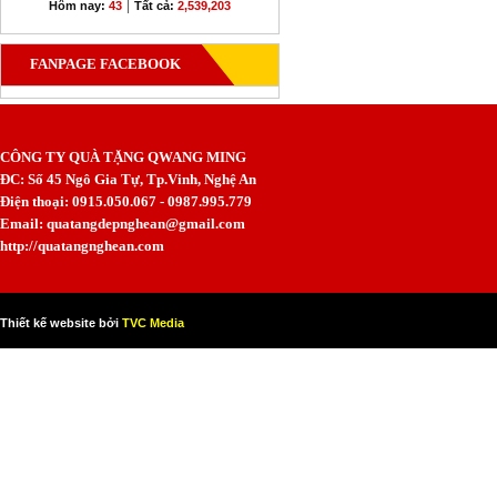
|
Hôm nay:
43
Tất cả:
2,539,203
FANPAGE FACEBOOK
CÔNG TY QUÀ TẶNG QWANG MING
ĐC: Số 45 Ngô Gia Tự, Tp.Vinh, Nghệ An
Điện thoại: 0915.050.067 - 0987.995.779
Email: quatangdepnghean@gmail.com
http://quatangnghean.com
Thiết kế website bởi
TVC Media