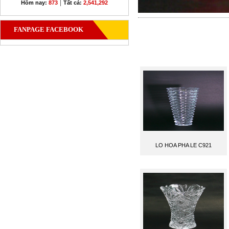
|
Hôm nay:
873
Tất cả:
2,541,292
FANPAGE FACEBOOK
LO HOA PHA LE C921