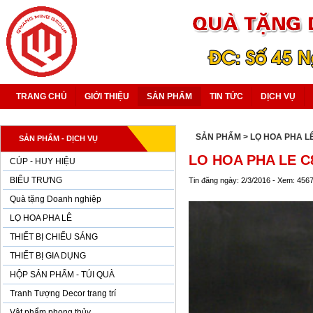
TRANG CHỦ
GIỚI THIỆU
SẢN PHẨM
TIN TỨC
DỊCH VỤ
SẢN PHẨM
> LỌ HOA PHA L
SẢN PHẨM - DỊCH VỤ
LO HOA PHA LE C
CÚP - HUY HIỆU
BIỂU TRƯNG
Tin đăng ngày: 2/3/2016 - Xem: 456
Quà tặng Doanh nghiệp
LỌ HOA PHA LÊ
THIẾT BỊ CHIẾU SÁNG
THIẾT BỊ GIA DỤNG
HỘP SẢN PHẨM - TÚI QUÀ
Tranh Tượng Decor trang trí
Vật phẩm phong thủy