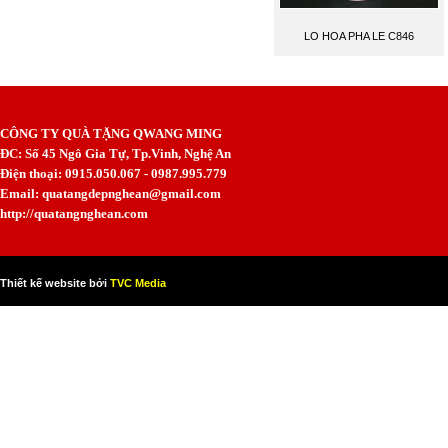
LO HOA PHA LE C846
CÔNG TY QUÀ TẶNG QWANG MING
ĐC: Số 45 Ngô Gia Tự, Tp.Vinh, Nghệ An
Điện thoại: 0915.050.067 - 0987.995.779
Email: quatangdepnghean@gmail.com
http://quatangnghean.com
Thiết kế website bởi
TVC Media