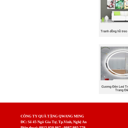
Tranh đồng hồ treo
Gương Đèn Led Tr
Trang Đ
CÔNG TY QUÀ TẶNG QWANG MING
ĐC: Số 45 Ngô Gia Tự, Tp.Vinh, Nghệ An
Điện thoại: 0915.050.067 - 0987.995.779