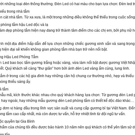
với những loại đèn thông thường. Đèn Led có hai màu cho bạn lựa chọn: Đèn led 
iếu trong nhà tắm
 cát nhà tắm. Từ xa xưa, là một trong những điều không thể thiếu trong cuộc sống
 phòng tắm hậu Led độc và lạ
 làm đẹp phòng tắm hiện nay đang trở thành tâm điểm cho các chị em, bởi phụ nữ 
nh một địa điểm hấp dẫn để lựa chọn những chiếc gương xinh xắn và sang trọng
 hiện đại sẽ khiến không gian phòng tắm nhà bạn trở nên nổi bật.
ng Hậu Led Phòng Tắm
 Led bao bọc tấm gương trắng hoặc vàng, vừa làm nổi bật được gương Việt Nhật
ết. Quý khách sẽ càng “thư giãn” hơn bởi ánh đèn Led vàng ấm cúng, lung linh.
ắm ở trong các hộ gia đình hay những căn hộ chung cư thường nhỏ, hẹp và thiếu
hòng thiếu sáng ấy.
à tắm
 mẫu mã, kích thước khác nhau cho quý khách hàng lựa chọn: Từ gương đèn Led 
g hay ngoài, hay những mẫu gương đèn Led phòng tắm có thiết kế độc đáo khác…
 đơn vị hàng đầu trong lĩnh vực sản xuất và cung cấp gương bỉ tại Việt Nam. Đ
 tắm cao cấp nhất, mà còn được tư vấn, hỗ trợ nhiệt tình từ đội ngũ tư vấn.
c quyền tại Gia Bình
phẩm của chúng tôi đều được bảo hành 10 năm nên quý khách có thể yên tâm sử d
êm tốn