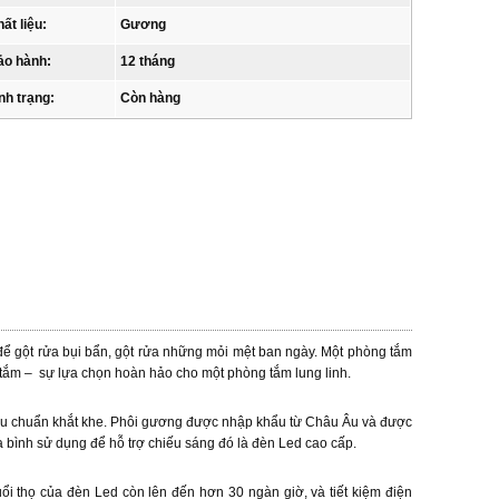
ất liệu:
Gương
ảo hành:
12 tháng
nh trạng:
Còn hàng
 để gột rửa bụi bẩn, gột rửa những mỏi mệt ban ngày. Một phòng tắm
 tắm – sự lựa chọn hoàn hảo cho một phòng tắm lung linh.
iêu chuẩn khắt khe. Phôi gương được nhập khẩu từ Châu Âu và được
 bình sử dụng để hỗ trợ chiếu sáng đó là đèn Led cao cấp.
ổi thọ của đèn Led còn lên đến hơn 30 ngàn giờ, và tiết kiệm điện