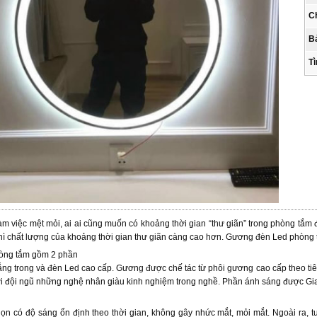
Ch
B
Tì
àm việc mệt mỏi, ai ai cũng muốn có khoảng thời gian “thư giãn” trong phòng tắm
 thì chất lượng của khoảng thời gian thư giãn càng cao hơn. Gương đèn Led phòng
òng tắm gồm 2 phần
ắng trong và đèn Led cao cấp. Gương được chế tác từ phôi gương cao cấp theo t
 bởi đội ngũ những nghệ nhân giàu kinh nghiệm trong nghề. Phần ánh sáng được Gia
n có độ sáng ổn định theo thời gian, không gây nhức mắt, mỏi mắt. Ngoài ra, tu