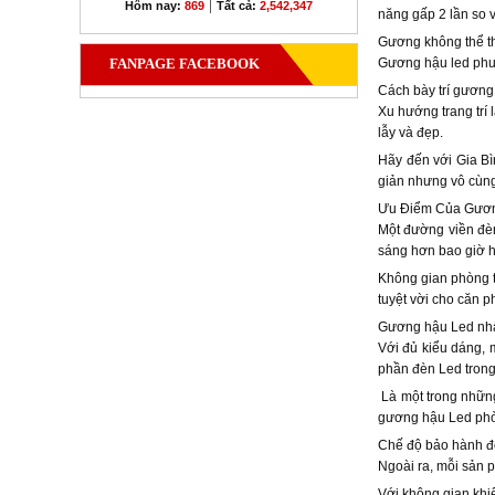
|
Hôm nay:
869
Tất cả:
2,542,347
năng gấp 2 lần so 
Gương không thể th
FANPAGE FACEBOOK
Gương hậu led phun
Cách bày trí gương
Xu hướng trang trí
lẫy và đẹp.
Hãy đến với Gia Bì
giản nhưng vô cùng
Ưu Điểm Của Gươ
Một đường viền đèn
sáng hơn bao giờ h
Không gian phòng t
tuyệt vời cho căn p
Gương hậu Led nh
Với đủ kiểu dáng,
phần đèn Led tron
Là một trong những
gương hậu Led phòng
Chế độ bảo hành độ
Ngoài ra, mỗi sản 
Với không gian khi