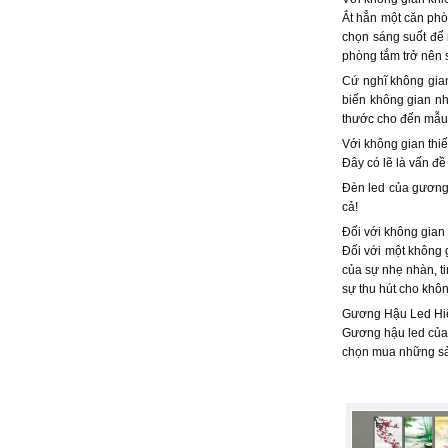
Ắt hẳn một căn phò
chọn sáng suốt để
phòng tắm trở nên 
Cứ nghĩ không gian
biến không gian nh
thước cho đến mẫu 
Với không gian thi
Đây có lẽ là vấn đ
Đèn led của gương 
cả!
Đối với không gian
Đối với một không g
của sự nhẹ nhàn
sự thu hút cho khô
Gương Hậu Led Hiệ
Gương hậu led của 
chọn mua những sản