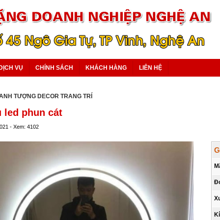
DỊCH VỤ
CHÍNH SÁCH
KHÁCH HÀNG
LIÊN HỆ
RANH TƯỢNG DECOR TRANG TRÍ
led phun cát
2021 - Xem: 4102
G
M
Đơ
X
K