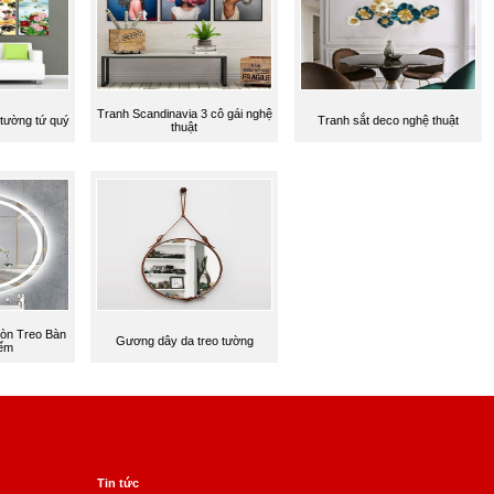
Tranh Scandinavia 3 cô gái nghệ
 tường tứ quý
Tranh sắt deco nghệ thuật
thuật
òn Treo Bàn
Gương dây da treo tường
iểm
Tin tức