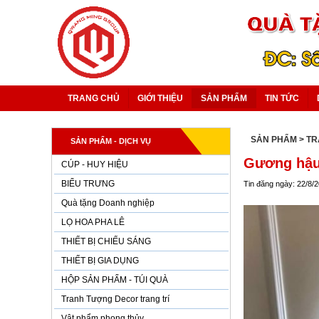
TRANG CHỦ
GIỚI THIỆU
SẢN PHẨM
TIN TỨC
SẢN PHẨM
> T
SẢN PHẨM - DỊCH VỤ
Gương hậu 
CÚP - HUY HIỆU
BIỂU TRƯNG
Tin đăng ngày: 22/8/
Quà tặng Doanh nghiệp
LỌ HOA PHA LÊ
THIẾT BỊ CHIẾU SÁNG
THIẾT BỊ GIA DỤNG
HỘP SẢN PHẨM - TÚI QUÀ
Tranh Tượng Decor trang trí
Vật phẩm phong thủy