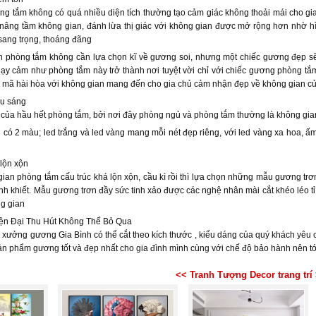
ng tắm không có quá nhiều diện tích thường tạo cảm giác không thoải mái cho gia 
 nâng tầm không gian, đánh lừa thị giác với không gian được mở rộng hơn nhờ
sang trọng, thoáng đãng
 phòng tắm không cần lựa chọn kĩ về gương soi, nhưng một chiếc gương đẹp sẽ 
ạy cảm như phòng tắm này trở thành nơi tuyệt vời chỉ với chiếc gương phòng t
mã hài hòa với không gian mang đến cho gia chủ cảm nhận đẹp về không gian củ
ếu sáng
ề của hầu hết phòng tắm, bởi nơi đây phòng ngủ và phòng tắm thường là không gi
có 2 màu; led trắng và led vàng mang mỗi nét đẹp riêng, với led vàng xa hoa, ấm 
 lộn xộn
ian phòng tắm cấu trúc khá lộn xộn, cầu kì rồi thì lựa chọn những mẫu gương trơn 
, tinh khiết. Mẫu gương trơn đầy sức tinh xảo được các nghệ nhân mài cắt khéo léo tỉ
ng gian
n Đại Thu Hút Không Thể Bỏ Qua
xưởng gương Gia Bình có thể cắt theo kích thước , kiểu dáng của quý khách yêu
 phẩm gương tốt và đẹp nhất cho gia đình mình cùng với chế độ bảo hành nên tới
<< Tranh Tượng Decor trang trí