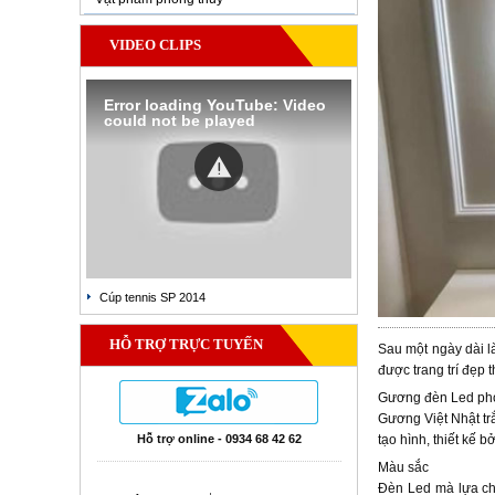
VIDEO CLIPS
Error loading YouTube: Video
could not be played
Cúp tennis SP 2014
HỖ TRỢ TRỰC TUYẾN
Sau một ngày dài l
được trang trí đẹp
Gương đèn Led ph
Gương Việt Nhật tr
Hỗ trợ online - 0934 68 42 62
tạo hình, thiết kế
Màu sắc
Đèn Led mà lựa chọ