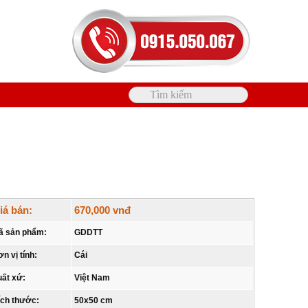
iá bán:
670,000 vnđ
ã sản phẩm:
GDDTT
n vị tính:
Cái
uất xứ:
Việt Nam
ích thước:
50x50 cm